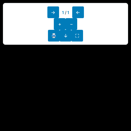
→
←
1
/
1
+
−
↓
⛶