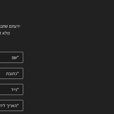
ה
מלא דב