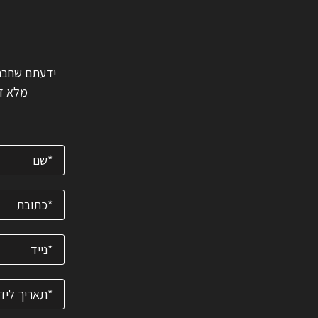
ה
מלא דב