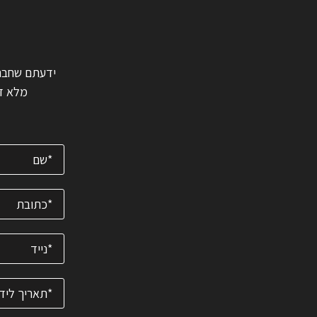
ה
מלא דב