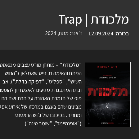
מלכודת | Trap
ז'אנר:
מתח
,
2024
בכורה: 12.09.2024
"מלכודת" – מותחן מורט עצבים ממאסט
המתח והאימה מ. נייט שאמלאן ("החוש
השישי", "ספליט", "דפיקה בדלת"). אב
ובתו המתבגרת מגיעים לאיצטדיון להופע
פופ של הזמרת האהובה על הבת ושם הם
מבינים שהם בעצם במרכזו של אירוע אפל
ומחריד. בכיכובו של ג'וש הראטנט
("אופנהיימר", "שומר טינה")